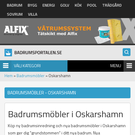
Hoppa till huvudinnehåll
BADRUM
BYGG
ENERGI
GOLV
KÖK
POOL
TRÄDGÅRD
SOVRUM
VILLA
VÄLJ KATEGORI
MENU
Hem
»
Badrumsmöbler
» Oskarshamn
BADRUMSMÖBLER - OSKARSHAMN
Badrumsmöbler i Oskarshamn
Köp ny badrumsinredning och nya badrumsmöbler i Oskarshamn
som ger dig "grundstommen" i ditt nya badrum. Nya