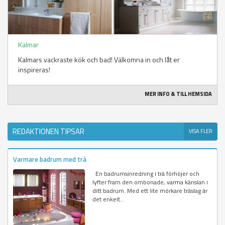
Kalmar
Kalmars vackraste kök och bad! Välkomna in och låt er
inspireras!
MER INFO & TILL HEMSIDA
REDAKTIONEN TIPSAR
VISA FLER
Varmare badrum med trä
En badrumsinredning i trä förhöjer och
lyfter fram den ombonade, varma känslan i
ditt badrum. Med ett lite mörkare träslag är
det enkelt...