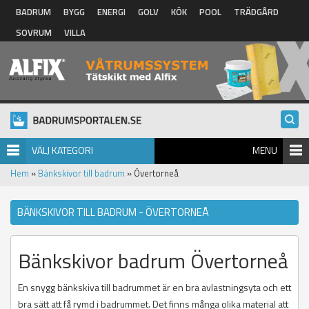
Hoppa till huvudinnehåll
BADRUM
BYGG
ENERGI
GOLV
KÖK
POOL
TRÄDGÅRD
SOVRUM
VILLA
VÄLJ KATEGORI
MENU
Hem
»
Bänkskivor till badrum
» Övertorneå
BÄNKSKIVOR TILL BADRUM - ÖVERTORNEÅ
Bänkskivor badrum Övertorneå
En snygg bänkskiva till badrummet är en bra avlastningsyta och ett
bra sätt att få rymd i badrummet. Det finns många olika material att