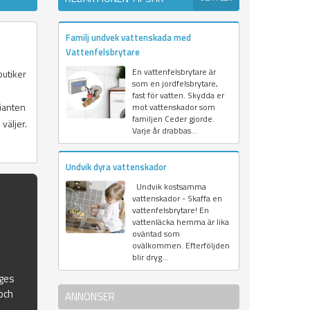
Familj undvek vattenskada med
Vattenfelsbrytare
En vattenfelsbrytare är
butiker
som en jordfelsbrytare,
fast för vatten. Skydda er
rianten
mot vattenskador som
familjen Ceder gjorde.
väljer.
Varje år drabbas...
Undvik dyra vattenskador
Undvik kostsamma
vattenskador - Skaffa en
vattenfelsbrytare! En
vattenläcka hemma är lika
oväntad som
ovälkommen. Efterföljden
blir dryg...
iges
 och
ANNONSER