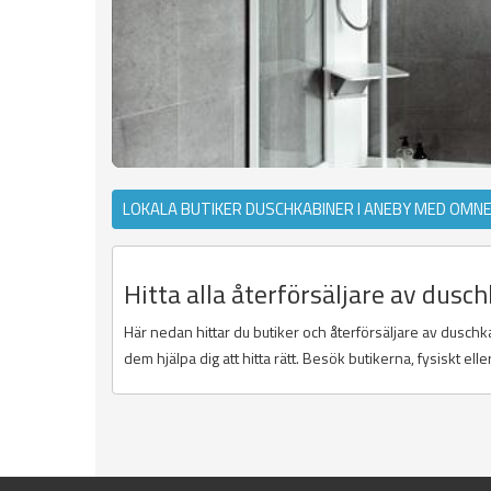
LOKALA BUTIKER DUSCHKABINER I ANEBY MED OMNE
Hitta alla återförsäljare av dusc
Här nedan hittar du butiker och återförsäljare av duschk
dem hjälpa dig att hitta rätt. Besök butikerna, fysiskt el