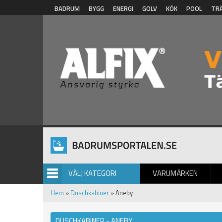
Hoppa till huvudinnehåll
BADRUM
BYGG
ENERGI
GOLV
KÖK
POOL
TR
VÄLJ KATEGORI
VARUMÄRKEN
BILDGALLERI
Hem
»
Duschkabiner
» Aneby
DUSCHKABINER - ANEBY