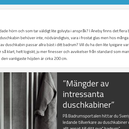
e hörn och som tar väldigt lite golvyta i anspråk? I Aneby finns det flera 
 duschkabin behöver inte, nödvändigtvis, vara i frostat glas men hos många
av duschkabin passar allra bäst i ditt badrum? Vill du ha den lite lyxigare va
å klart, helt logiskt, ju mer finesser och avvikelser från standard som man 
 den vanligaste höjden är cirka 200 cm.
”Mängder av
intressanta
duschkabiner”
På Badrumsportalen hittar du Sver
ledande tillverkare av duschkabiner
allt annat till ditt nya" badrum"...