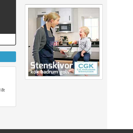
låt
.