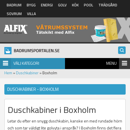
Hoppa till huvudinnehåll
BADRUM
BYGG
ENERGI
GOLV
KÖK
POOL
TRÄDGÅRD
SOVRUM
VILLA
VÄLJ KATEGORI
MENU
Hem
»
Duschkabiner
» Boxholm
DUSCHKABINER - BOXHOLM
Duschkabiner i Boxholm
Letar du efter en snygg duschkabin, kanske en med rundade hörn
och som tar väldigt lite golvyta i anspråk? I Boxholm finns det flera