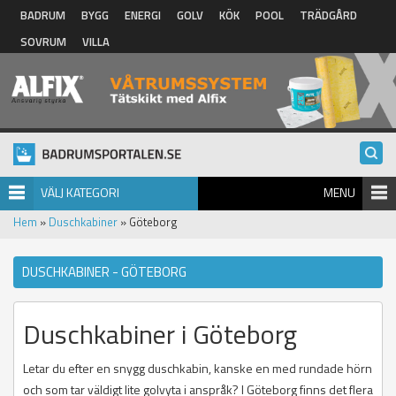
Hoppa till huvudinnehåll
BADRUM
BYGG
ENERGI
GOLV
KÖK
POOL
TRÄDGÅRD
SOVRUM
VILLA
VÄLJ KATEGORI
MENU
Hem
»
Duschkabiner
» Göteborg
DUSCHKABINER - GÖTEBORG
Duschkabiner i Göteborg
Letar du efter en snygg duschkabin, kanske en med rundade hörn
och som tar väldigt lite golvyta i anspråk? I Göteborg finns det flera