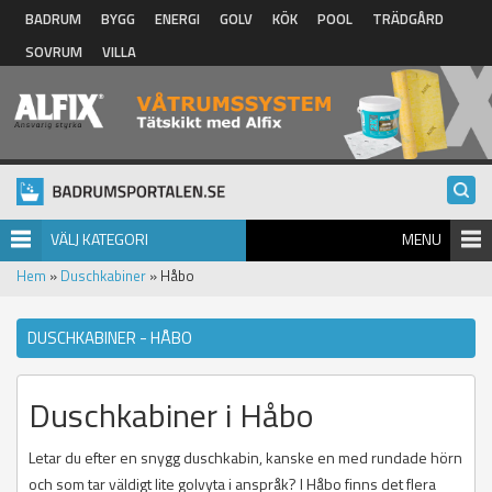
Hoppa till huvudinnehåll
BADRUM
BYGG
ENERGI
GOLV
KÖK
POOL
TRÄDGÅRD
SOVRUM
VILLA
VÄLJ KATEGORI
MENU
Hem
»
Duschkabiner
» Håbo
DUSCHKABINER - HÅBO
Duschkabiner i Håbo
Letar du efter en snygg duschkabin, kanske en med rundade hörn
och som tar väldigt lite golvyta i anspråk? I Håbo finns det flera