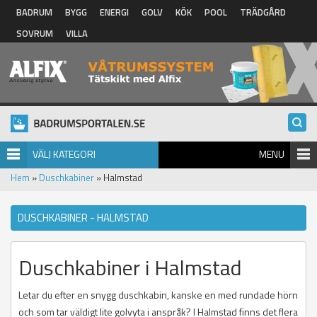
Hoppa till huvudinnehåll
BADRUM
BYGG
ENERGI
GOLV
KÖK
POOL
TRÄDGÅRD
SOVRUM
VILLA
VÄLJ KATEGORI
MENU
Hem
»
Duschkabiner
» Halmstad
DUSCHKABINER - HALMSTAD
Duschkabiner i Halmstad
Letar du efter en snygg duschkabin, kanske en med rundade hörn
och som tar väldigt lite golvyta i anspråk? I Halmstad finns det flera