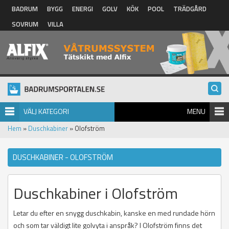
Hoppa till huvudinnehåll
BADRUM
BYGG
ENERGI
GOLV
KÖK
POOL
TRÄDGÅRD
SOVRUM
VILLA
VÄLJ KATEGORI
MENU
Hem
»
Duschkabiner
» Olofström
DUSCHKABINER - OLOFSTRÖM
Duschkabiner i Olofström
Letar du efter en snygg duschkabin, kanske en med rundade hörn
och som tar väldigt lite golvyta i anspråk? I Olofström finns det