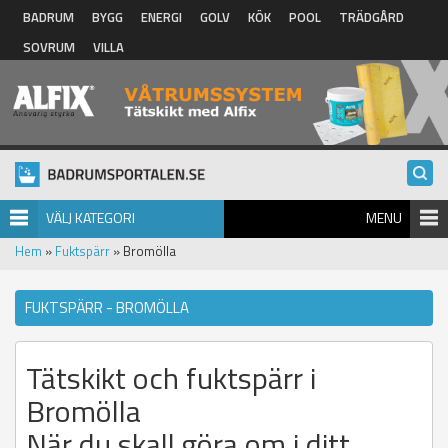
Hoppa till huvudinnehåll
BADRUM
BYGG
ENERGI
GOLV
KÖK
POOL
TRÄDGÅRD
SOVRUM
VILLA
VÄLJ KATEGORI
MENU
Hem
»
Fuktspärr
» Bromölla
FUKTSPÄRR - BROMÖLLA
Tätskikt och fuktspärr i
Bromölla
När du skall göra om i ditt