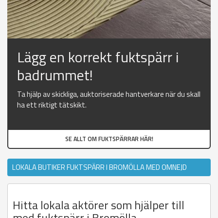
Lägg en korrekt fuktspärr i
badrummet!
Ta hjälp av skickliga, auktoriserade hantverkare när du skall
ha ett riktigt tätskikt.
SE ALLT OM FUKTSPÄRRAR HÄR!
LOKALA BUTIKER FUKTSPÄRR I BROMÖLLA MED OMNEJD
Hitta lokala aktörer som hjälper till
med fuktspärr i Bromölla