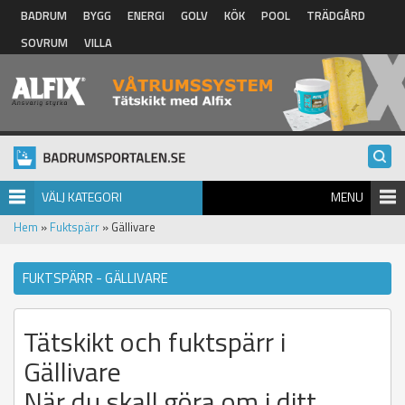
Hoppa till huvudinnehåll
BADRUM
BYGG
ENERGI
GOLV
KÖK
POOL
TRÄDGÅRD
SOVRUM
VILLA
VÄLJ KATEGORI
MENU
Hem
»
Fuktspärr
» Gällivare
FUKTSPÄRR - GÄLLIVARE
Tätskikt och fuktspärr i
Gällivare
När du skall göra om i ditt