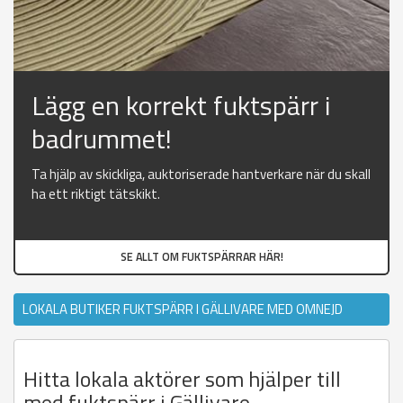
Lägg en korrekt fuktspärr i
badrummet!
Ta hjälp av skickliga, auktoriserade hantverkare när du skall
ha ett riktigt tätskikt.
SE ALLT OM FUKTSPÄRRAR HÄR!
LOKALA BUTIKER FUKTSPÄRR I GÄLLIVARE MED OMNEJD
Hitta lokala aktörer som hjälper till
med fuktspärr i Gällivare