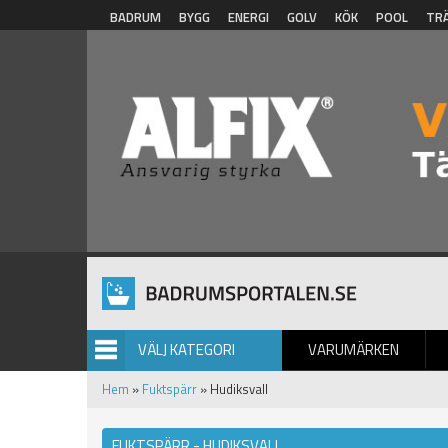
Hoppa till huvudinnehåll
BADRUM
BYGG
ENERGI
GOLV
KÖK
POOL
TR
VÄLJ KATEGORI
VARUMÄRKEN
BILDGALLERI
Hem
»
Fuktspärr
» Hudiksvall
FUKTSPÄRR - HUDIKSVALL