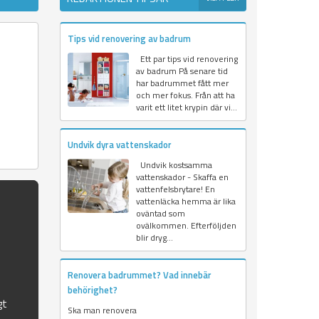
Tips vid renovering av badrum
Ett par tips vid renovering
av badrum På senare tid
har badrummet fått mer
och mer fokus. Från att ha
varit ett litet krypin där vi...
Undvik dyra vattenskador
Undvik kostsamma
vattenskador - Skaffa en
vattenfelsbrytare! En
vattenläcka hemma är lika
oväntad som
ovälkommen. Efterföljden
blir dryg...
Renovera badrummet? Vad innebär
behörighet?
gt
Ska man renovera