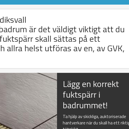
diksvall
 badrum är det väldigt viktigt att du
fuktspärr skall sättas på ett
allra helst utföras av en, av GVK,
Lägg en korrekt
fuktspärr i
badrummet!
Ta hjälp av skickliga, auktoriserade
hantverkare när du skall ha ett rikti