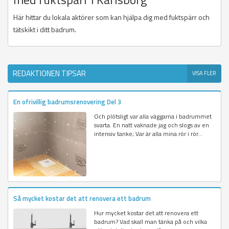
Här hittar du lokala aktörer som kan hjälpa dig med fuktspärr och
tätskikt i ditt badrum.
REDAKTIONEN TIPSAR
VISA FLER
En ofrivillig badrumsrenovering Del 3
Och plötsligt var alla väggarna i badrummet
svarta. En natt vaknade jag och slogs av en
intensiv tanke; Var är alla mina rör i rör...
Så mycket kostar det att renovera ett badrum
Hur mycket kostar det att renovera ett
badrum? Vad skall man tänka på och vilka