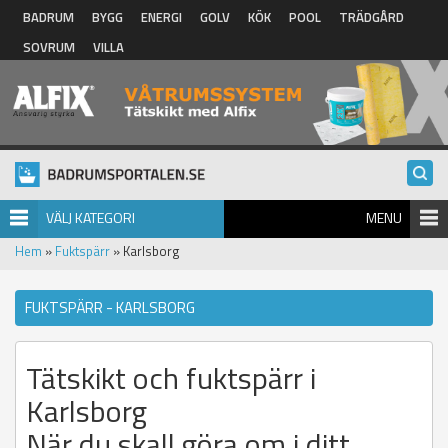
Hoppa till huvudinnehåll
BADRUM
BYGG
ENERGI
GOLV
KÖK
POOL
TRÄDGÅRD
SOVRUM
VILLA
VÄLJ KATEGORI
MENU
Hem
»
Fuktspärr
» Karlsborg
FUKTSPÄRR - KARLSBORG
Tätskikt och fuktspärr i
Karlsborg
När du skall göra om i ditt