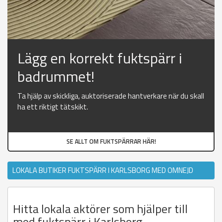
Lägg en korrekt fuktspärr i
badrummet!
Ta hjälp av skickliga, auktoriserade hantverkare när du skall
ha ett riktigt tätskikt.
SE ALLT OM FUKTSPÄRRAR HÄR!
LOKALA BUTIKER FUKTSPÄRR I KARLSBORG MED OMNEJD
Hitta lokala aktörer som hjälper till
med fuktspärr i Karlsborg