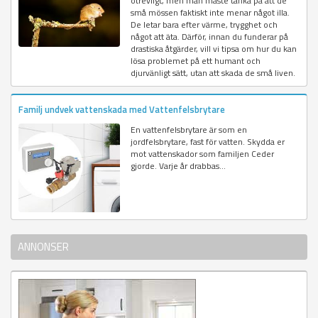
otrevligt, men man måste tänka på att de
små mössen faktiskt inte menar något illa.
De letar bara efter värme, trygghet och
något att äta. Därför, innan du funderar på
drastiska åtgärder, vill vi tipsa om hur du kan
lösa problemet på ett humant och
djurvänligt sätt, utan att skada de små liven.
Familj undvek vattenskada med Vattenfelsbrytare
En vattenfelsbrytare är som en
jordfelsbrytare, fast för vatten. Skydda er
mot vattenskador som familjen Ceder
gjorde. Varje år drabbas...
ANNONSER