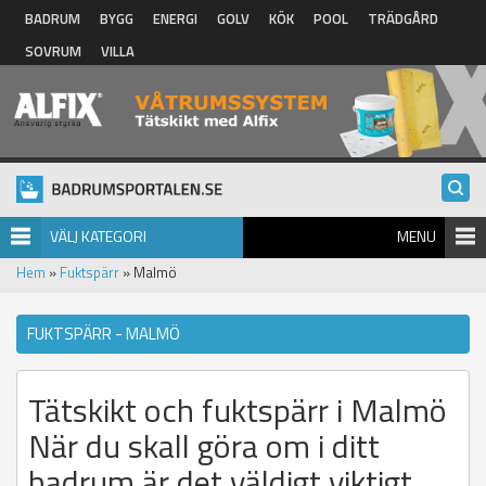
Hoppa till huvudinnehåll
BADRUM
BYGG
ENERGI
GOLV
KÖK
POOL
TRÄDGÅRD
SOVRUM
VILLA
VÄLJ KATEGORI
MENU
Hem
»
Fuktspärr
» Malmö
FUKTSPÄRR - MALMÖ
Tätskikt och fuktspärr i Malmö
När du skall göra om i ditt
badrum är det väldigt viktigt