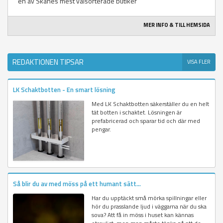
en av Skånes mest välsorterade butiker
MER INFO & TILL HEMSIDA
REDAKTIONEN TIPSAR
VISA FLER
LK Schaktbotten - En smart lösning
Med LK Schaktbotten säkerställer du en helt
tät botten i schaktet. Lösningen är
prefabricerad och sparar tid och där med
pengar.
Så blir du av med möss på ett humant sätt...
Har du upptäckt små mörka spillningar eller
hör du prasslande ljud i väggarna när du ska
sova? Att få in möss i huset kan kännas