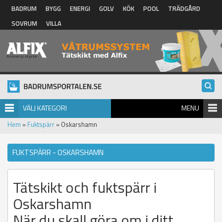
Hoppa till huvudinnehåll
BADRUM
BYGG
ENERGI
GOLV
KÖK
POOL
TRÄDGÅRD
SOVRUM
VILLA
VÄLJ KATEGORI
MENU
Hem
»
Fuktspärr
» Oskarshamn
FUKTSPÄRR - OSKARSHAMN
Tätskikt och fuktspärr i
Oskarshamn
När du skall göra om i ditt