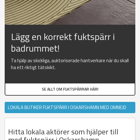
Lägg en korrekt fuktspärr i
badrummet!
Ta hjälp av skickliga, auktoriserade hantverkare när du skall
ha ett riktigt tätskikt.
SE ALLT OM FUKTSPÄRRAR HÄR!
LOKALA BUTIKER FUKTSPÄRR I OSKARSHAMN MED OMNEJD
Hitta lokala aktörer som hjälper till
med fuktspärr i Oskarshamn