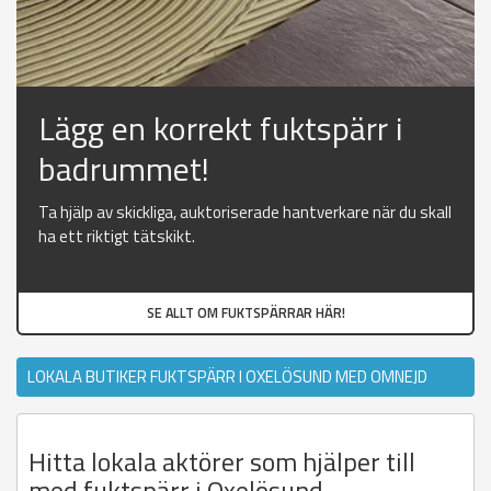
Lägg en korrekt fuktspärr i
badrummet!
Ta hjälp av skickliga, auktoriserade hantverkare när du skall
ha ett riktigt tätskikt.
SE ALLT OM FUKTSPÄRRAR HÄR!
LOKALA BUTIKER FUKTSPÄRR I OXELÖSUND MED OMNEJD
Hitta lokala aktörer som hjälper till
med fuktspärr i Oxelösund