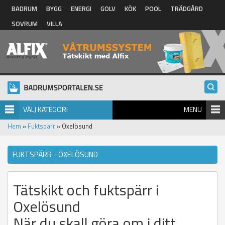
Hoppa till huvudinnehåll
BADRUM
BYGG
ENERGI
GOLV
KÖK
POOL
TRÄDGÅRD
SOVRUM
VILLA
VÄLJ KATEGORI
MENU
Hem
»
Fuktspärr
» Oxelösund
FUKTSPÄRR - OXELÖSUND
Tätskikt och fuktspärr i
Oxelösund
När du skall göra om i ditt