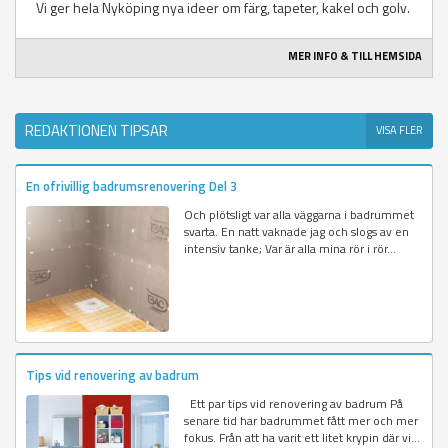
Vi ger hela Nyköping nya ideer om färg, tapeter, kakel och golv.
MER INFO & TILL HEMSIDA
REDAKTIONEN TIPSAR
VISA FLER
En ofrivillig badrumsrenovering Del 3
Och plötsligt var alla väggarna i badrummet
svarta. En natt vaknade jag och slogs av en
intensiv tanke; Var är alla mina rör i rör...
Tips vid renovering av badrum
Ett par tips vid renovering av badrum På
senare tid har badrummet fått mer och mer
fokus. Från att ha varit ett litet krypin där vi...