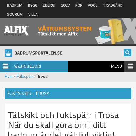
Hoppa till huvudinnehåll
BADRUM
BYGG
ENERGI
GOLV
KÖK
POOL
TRÄDGÅRD
SOVRUM
VILLA
VÄLJ KATEGORI
MENU
Hem
»
Fuktspärr
» Trosa
FUKTSPÄRR - TROSA
Tätskikt och fuktspärr i Trosa
När du skall göra om i ditt
badrum är det väldigt viktigt