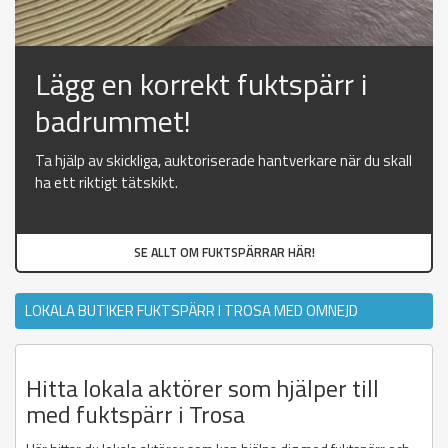
Lägg en korrekt fuktspärr i
badrummet!
Ta hjälp av skickliga, auktoriserade hantverkare när du skall
ha ett riktigt tätskikt.
SE ALLT OM FUKTSPÄRRAR HÄR!
LOKALA BUTIKER FUKTSPÄRR I TROSA MED OMNEJD
Hitta lokala aktörer som hjälper till
med fuktspärr i Trosa