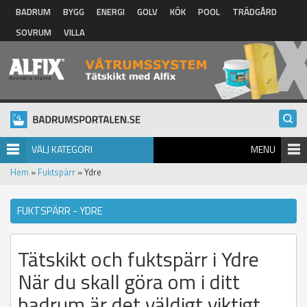
Hoppa till huvudinnehåll
BADRUM
BYGG
ENERGI
GOLV
KÖK
POOL
TRÄDGÅRD
SOVRUM
VILLA
VÄLJ KATEGORI
MENU
Hem
»
Fuktspärr
» Ydre
FUKTSPÄRR - YDRE
Tätskikt och fuktspärr i Ydre
När du skall göra om i ditt
badrum är det väldigt viktigt