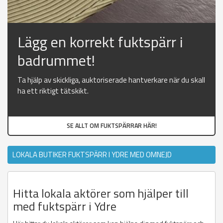
Lägg en korrekt fuktspärr i
badrummet!
Ta hjälp av skickliga, auktoriserade hantverkare när du skall
ha ett riktigt tätskikt.
SE ALLT OM FUKTSPÄRRAR HÄR!
LOKALA BUTIKER FUKTSPÄRR I YDRE MED OMNEJD
Hitta lokala aktörer som hjälper till
med fuktspärr i Ydre