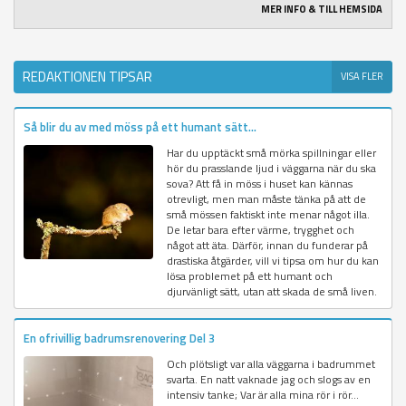
MER INFO & TILL HEMSIDA
REDAKTIONEN TIPSAR
VISA FLER
Så blir du av med möss på ett humant sätt...
Har du upptäckt små mörka spillningar eller
hör du prasslande ljud i väggarna när du ska
sova? Att få in möss i huset kan kännas
otrevligt, men man måste tänka på att de
små mössen faktiskt inte menar något illa.
De letar bara efter värme, trygghet och
något att äta. Därför, innan du funderar på
drastiska åtgärder, vill vi tipsa om hur du kan
lösa problemet på ett humant och
djurvänligt sätt, utan att skada de små liven.
En ofrivillig badrumsrenovering Del 3
Och plötsligt var alla väggarna i badrummet
svarta. En natt vaknade jag och slogs av en
intensiv tanke; Var är alla mina rör i rör...