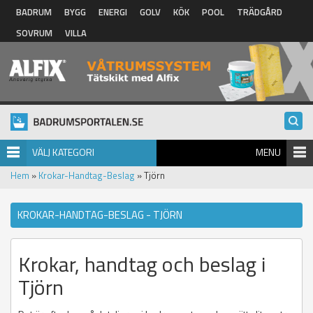
Hoppa till huvudinnehåll
BADRUM
BYGG
ENERGI
GOLV
KÖK
POOL
TRÄDGÅRD
SOVRUM
VILLA
VÄLJ KATEGORI
MENU
Hem
»
Krokar-Handtag-Beslag
» Tjörn
KROKAR-HANDTAG-BESLAG - TJÖRN
Krokar, handtag och beslag i
Tjörn