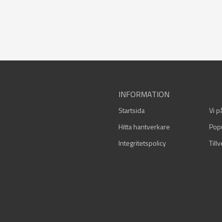
INFORMATION
Startsida
Vi p
Hitta hantverkare
Pop
Integritetspolicy
Till