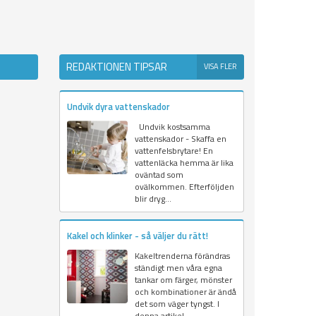
REDAKTIONEN TIPSAR
VISA FLER
Undvik dyra vattenskador
Undvik kostsamma
vattenskador - Skaffa en
vattenfelsbrytare! En
vattenläcka hemma är lika
oväntad som
ovälkommen. Efterföljden
blir dryg...
Kakel och klinker - så väljer du rätt!
Kakeltrenderna förändras
ständigt men våra egna
tankar om färger, mönster
och kombinationer är ändå
det som väger tyngst. I
denna artikel...