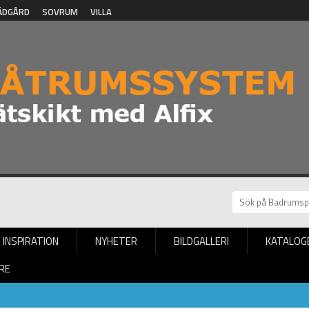
ÄDGÅRD
SOVRUM
VILLA
INSPIRATION
NYHETER
BILDGALLERI
KATALOG
RE
Nyheter