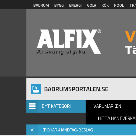
Hoppa till huvudinnehåll
BADRUM
BYGG
ENERGI
GOLV
KÖK
POOL
TR
BYT KATEGORI
VARUMÄRKEN
HITTA HANTVERKA
Hem
»
Krokar-Handtag-Beslag
» Krokar-Handtag-Beslag - 
X
KROKAR-HANDTAG-BESLAG