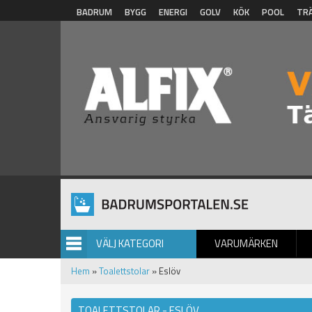
Hoppa till huvudinnehåll
BADRUM
BYGG
ENERGI
GOLV
KÖK
POOL
TR
VÄLJ KATEGORI
VARUMÄRKEN
BILDGALLERI
Hem
»
Toalettstolar
» Eslöv
TOALETTSTOLAR - ESLÖV