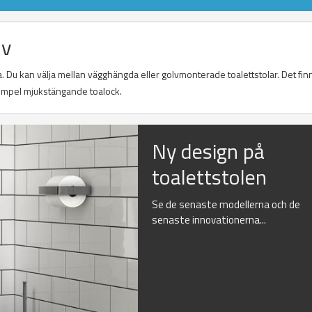
öv
a. Du kan välja mellan vägghängda eller golvmonterade toalettstolar. Det fin
exempel mjukstängande toalock.
Ny design på
toalettstolen
Se de senaste modellerna och de
senaste innovationerna...