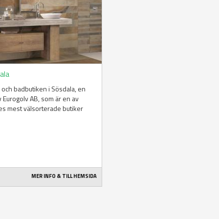
ala
 och badbutiken i Sösdala, en
v Eurogolv AB, som är en av
s mest välsorterade butiker
MER INFO & TILL HEMSIDA