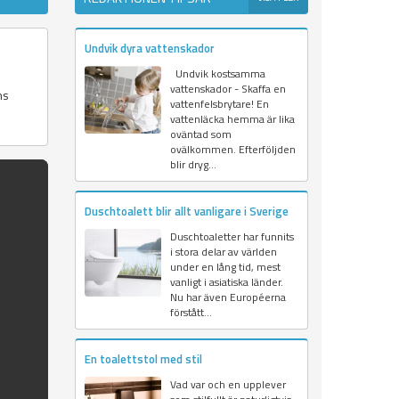
Undvik dyra vattenskador
Undvik kostsamma
vattenskador - Skaffa en
ns
vattenfelsbrytare! En
vattenläcka hemma är lika
oväntad som
ovälkommen. Efterföljden
blir dryg...
Duschtoalett blir allt vanligare i Sverige
Duschtoaletter har funnits
i stora delar av världen
under en lång tid, mest
vanligt i asiatiska länder.
Nu har även Européerna
förstått...
En toalettstol med stil
Vad var och en upplever