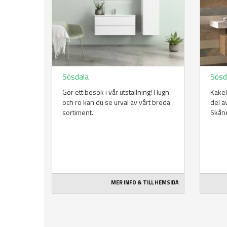
Sösdala
Sösd
Gör ett besök i vår utställning! I lugn
Kakel
och ro kan du se urval av vårt breda
del a
sortiment.
Skåne
MER INFO & TILL HEMSIDA