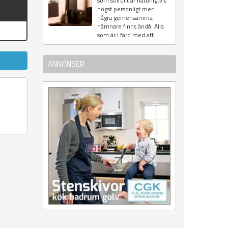
som stilfullt är naturligtvis
högst personligt men
några gemensamma
nämnare finns ändå. Alla
som är i färd med att...
ANNONSER