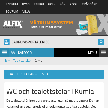
Hoppa till huvudinnehåll
BADRUM
BYGG
ENERGI
GOLV
KÖK
POOL
TRÄDGÅRD
SOVRUM
VILLA
VÄLJ KATEGORI
MENU
Hem
»
Toalettstolar
» Kumla
TOALETTSTOLAR - KUMLA
WC och toalettstolar i Kumla
En toalettstol är inte bara en toastol utan så mycket mera. Du kan
välja mellan vägghängda eller golvmonterade toalettstolar. Det