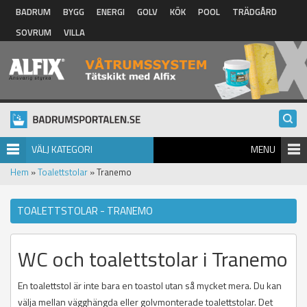
Hoppa till huvudinnehåll
BADRUM
BYGG
ENERGI
GOLV
KÖK
POOL
TRÄDGÅRD
SOVRUM
VILLA
VÄLJ KATEGORI
MENU
Hem
»
Toalettstolar
» Tranemo
TOALETTSTOLAR - TRANEMO
WC och toalettstolar i Tranemo
En toalettstol är inte bara en toastol utan så mycket mera. Du kan
välja mellan vägghängda eller golvmonterade toalettstolar. Det