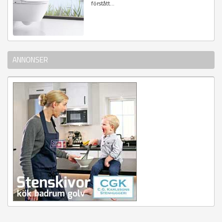
förstått...
ANNONSER