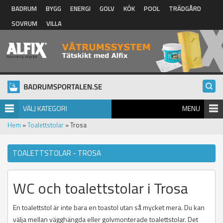
Hoppa till huvudinnehåll
BADRUM
BYGG
ENERGI
GOLV
KÖK
POOL
TRÄDGÅRD
SOVRUM
VILLA
VÄLJ KATEGORI
MENU
Hem
»
Toalettstolar
» Trosa
TOALETTSTOLAR - TROSA
WC och toalettstolar i Trosa
En toalettstol är inte bara en toastol utan så mycket mera. Du kan
välja mellan vägghängda eller golvmonterade toalettstolar. Det