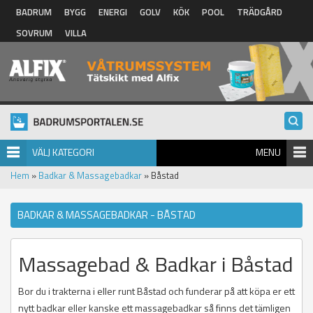
Hoppa till huvudinnehåll
BADRUM
BYGG
ENERGI
GOLV
KÖK
POOL
TRÄDGÅRD
SOVRUM
VILLA
VÄLJ KATEGORI
MENU
Hem
»
Badkar & Massagebadkar
» Båstad
BADKAR & MASSAGEBADKAR - BÅSTAD
Massagebad & Badkar i Båstad
Bor du i trakterna i eller runt Båstad och funderar på att köpa er ett
nytt badkar eller kanske ett massagebadkar så finns det tämligen