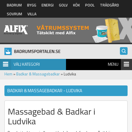
Hoppa till huvudinnehåll
BADRUM
BYGG
ENERGI
GOLV
KÖK
POOL
TRÄDGÅRD
SOVRUM
VILLA
VÄLJ KATEGORI
MENU
Hem
»
Badkar & Massagebadkar
» Ludvika
BADKAR & MASSAGEBADKAR - LUDVIKA
Massagebad & Badkar i
Ludvika