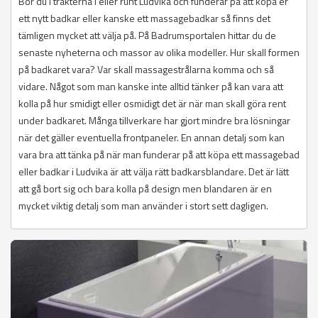
Bor du i trakterna i eller runt Ludvika och funderar på att köpa er
ett nytt badkar eller kanske ett massagebadkar så finns det
tämligen mycket att välja på. På Badrumsportalen hittar du de
senaste nyheterna och massor av olika modeller. Hur skall formen
på badkaret vara? Var skall massagestrålarna komma och så
vidare. Något som man kanske inte alltid tänker på kan vara att
kolla på hur smidigt eller osmidigt det är när man skall göra rent
under badkaret. Många tillverkare har gjort mindre bra lösningar
när det gäller eventuella frontpaneler. En annan detalj som kan
vara bra att tänka på när man funderar på att köpa ett massagebad
eller badkar i Ludvika är att välja rätt badkarsblandare. Det är lätt
att gå bort sig och bara kolla på design men blandaren är en
mycket viktig detalj som man använder i stort sett dagligen.