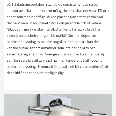
på. På Badrumsportalen hittar du de senaste nyheterna och
massor av olika modeller. Hur många lumen, skall det vara LED och
annat som man bör fråga. Vilken placering av armaturerna skall
det helst vara i badrummet? Var skall ljuset falla och så vidare.
Något som man kanske inte alltid tänker på är att kolla på hur
säker badrumsbelysningen. CE-märkt? Om man köper sin
badrumsbelysning av mindre nogräknade handlare kan det
kanske slinka igenom armaturer som inte har de krav och
säkerhetsregler som vi i Sverige är vana vid. är En annan detalj
som kan vara bra att tänka på när man funderar på att köpa ny
badrumsbelysning i Hammarö är att välja ett känt varumärke så att
det alltid finns reservdelar tillgängliga.