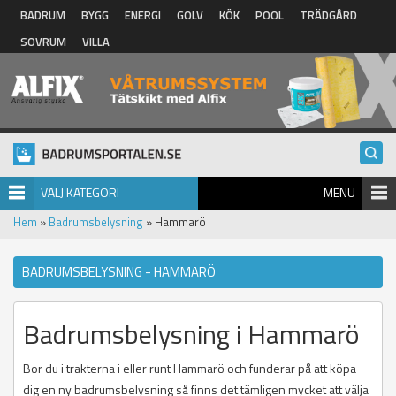
Hoppa till huvudinnehåll
BADRUM
BYGG
ENERGI
GOLV
KÖK
POOL
TRÄDGÅRD
SOVRUM
VILLA
VÄLJ KATEGORI
MENU
Hem
»
Badrumsbelysning
» Hammarö
BADRUMSBELYSNING - HAMMARÖ
Badrumsbelysning i Hammarö
Bor du i trakterna i eller runt Hammarö och funderar på att köpa
dig en ny badrumsbelysning så finns det tämligen mycket att välja