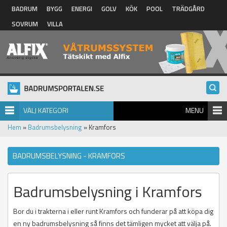
Hoppa till huvudinnehåll
BADRUM
BYGG
ENERGI
GOLV
KÖK
POOL
TRÄDGÅRD
SOVRUM
VILLA
VÄLJ KATEGORI
MENU
Hem
»
Badrumsbelysning
» Kramfors
BADRUMSBELYSNING - KRAMFORS
Badrumsbelysning i Kramfors
Bor du i trakterna i eller runt Kramfors och funderar på att köpa dig
en ny badrumsbelysning så finns det tämligen mycket att välja på.