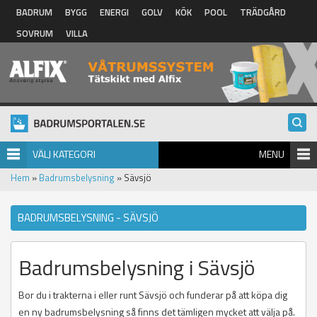
Hoppa till huvudinnehåll
BADRUM
BYGG
ENERGI
GOLV
KÖK
POOL
TRÄDGÅRD
SOVRUM
VILLA
VÄLJ KATEGORI
MENU
Hem
»
Badrumsbelysning
» Sävsjö
BADRUMSBELYSNING - SÄVSJÖ
Badrumsbelysning i Sävsjö
Bor du i trakterna i eller runt Sävsjö och funderar på att köpa dig
en ny badrumsbelysning så finns det tämligen mycket att välja på.