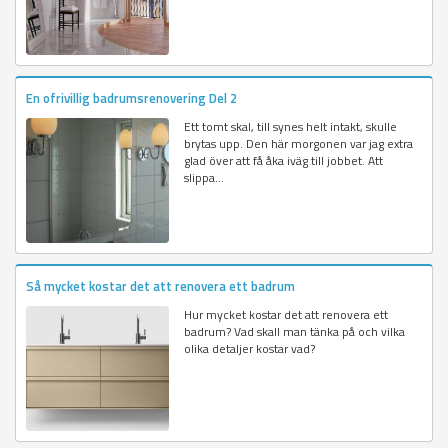
En ofrivillig badrumsrenovering Del 2
Ett tomt skal, till synes helt intakt, skulle
brytas upp. Den här morgonen var jag extra
glad över att få åka iväg till jobbet. Att
slippa...
Så mycket kostar det att renovera ett badrum
Hur mycket kostar det att renovera ett
badrum? Vad skall man tänka på och vilka
olika detaljer kostar vad?