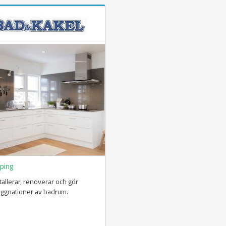
öping
stallerar, renoverar och gör
ggnationer av badrum.