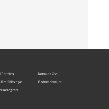
å Portalen
Kontakta Oss
ulära Sökningar
Badrumsbutiker
verkarregister