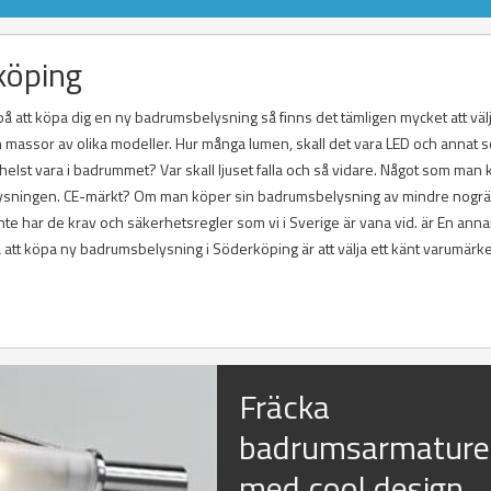
köping
 på att köpa dig en ny badrumsbelysning så finns det tämligen mycket att välj
massor av olika modeller. Hur många lumen, skall det vara LED och annat 
 helst vara i badrummet? Var skall ljuset falla och så vidare. Något som man
msbelysningen. CE-märkt? Om man köper sin badrumsbelysning av mindre nog
e har de krav och säkerhetsregler som vi i Sverige är vana vid. är En ann
 att köpa ny badrumsbelysning i Söderköping är att välja ett känt varumärke
Fräcka
badrumsarmature
med cool design