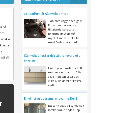
Ett badrum är så mycket mera
…än bara väggar och golv.
För att kunna skapa en
a på.
tilltalande känsla i ditt
som
badrum krävs det så
mycket mera. Det allra
 kanske
mest fantastiska med...
räknade
an
Så mycket kostar det att renovera ett
 så att
badrum
Hur mycket kostar det att
renovera ett badrum? Vad
skall man tänka på och
vilka olika detaljer kostar
vad?
En ofrivillig badrumsrenovering Del 2
r
Ett tomt skal, till synes helt
intakt, skulle brytas upp.