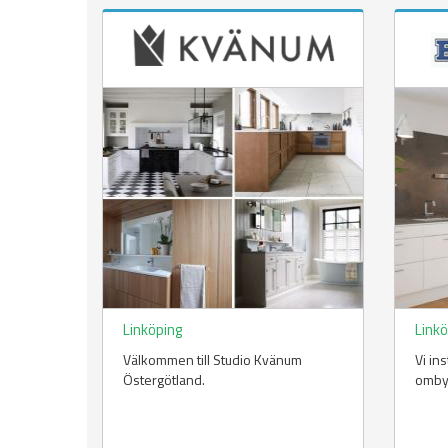
Linköping
Link
Välkommen till Studio Kvänum
Vi in
Östergötland.
omby