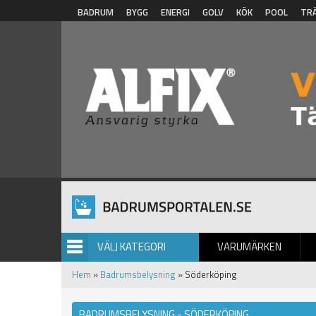
Hoppa till huvudinnehåll
BADRUM
BYGG
ENERGI
GOLV
KÖK
POOL
TR
VÄLJ KATEGORI
VARUMÄRKEN
BILDGALLERI
Hem
»
Badrumsbelysning
» Söderköping
BADRUMSBELYSNING - SÖDERKÖPING