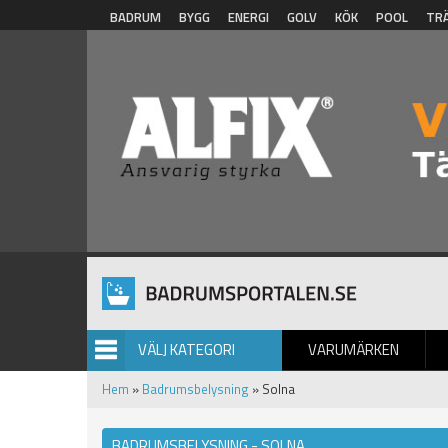
Hoppa till huvudinnehåll
BADRUM
BYGG
ENERGI
GOLV
KÖK
POOL
TR
VÄLJ KATEGORI
VARUMÄRKEN
BILDGALLERI
Hem
»
Badrumsbelysning
» Solna
BADRUMSBELYSNING - SOLNA