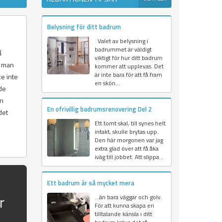
Belysning för ditt badrum
Valet av belysning i
badrummet är väldigt
å
viktigt för hur ditt badrum
m man
kommer att upplevas. Det
är inte bara för att få fram
ke inte
en skön...
de
an
En ofrivillig badrumsrenovering Del 2
det
Ett tomt skal, till synes helt
intakt, skulle brytas upp.
Den här morgonen var jag
extra glad över att få åka
iväg till jobbet. Att slippa...
Ett badrum är så mycket mera
r
…än bara väggar och golv.
För att kunna skapa en
tilltalande känsla i ditt