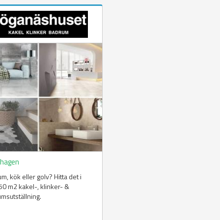
hagen
m, kök eller golv? Hitta det i
50 m2 kakel-, klinker- &
msutställning.