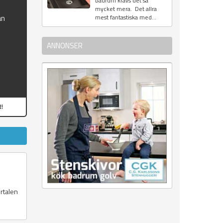
badrum krävs det så
mycket mera. Det allra
ån
mest fantastiska med...
ANNONSER
!
ortalen