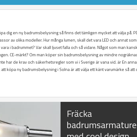
 köpa dig en ny badrumsbelysning så finns det tämligen mycket att välja på. P
ssor av olika modeller. Hur många lumen, skall det vara LED och annat so
t vara i badrummet? Var skall ljuset falla och så vidare. Något som man kans
ysningen. CE-märkt? Om man köper sin badrumsbelysning av mindre nogräkna
e har de krav och säkerhetsregler som vi i Sverige är vana vid. är En ann
att köpa ny badrumsbelysning i Solna är att välja ett känt varumärke så att 
Fräcka
badrumsarmature
med cool design