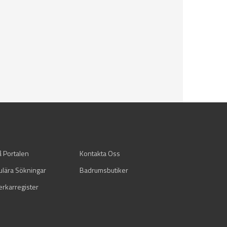
å Portalen
Kontakta Oss
ulära Sökningar
Badrumsbutiker
verkarregister