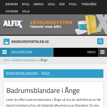
Hoppa till huvudinnehåll
BADRUM
BYGG
ENERGI
GOLV
KÖK
POOL
TRÄDGÅRD
SOVRUM
VILLA
VÄLJ KATEGORI
MENU
Hem
»
Badrumsblandare
» Ånge
BADRUMSBLANDARE - ÅNGE
Badrumsblandare i Ånge
Letar du efter badrumsblandare i Ånge så ska du definitivt ta en titt
bland nyheterna hos de ledande tillverkarna av blandare. Du ska