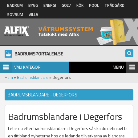
Hoppa till huvudinnehåll
BADRUM
BYGG
ENERGI
GOLV
KÖK
POOL
TRÄDGÅRD
SOVRUM
VILLA
VÄLJ KATEGORI
MENU
Hem
»
Badrumsblandare
» Degerfors
BADRUMSBLANDARE - DEGERFORS
Badrumsblandare i Degerfors
Letar du efter badrumsblandare i Degerfors så ska du definitivt ta
en titt bland nyheterna hos de ledande tillverkarna av blandare.