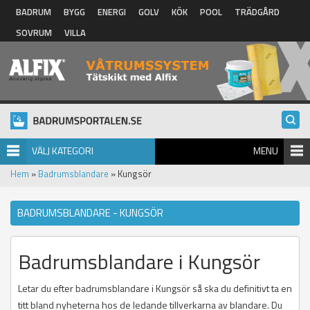
Hoppa till huvudinnehåll
BADRUM
BYGG
ENERGI
GOLV
KÖK
POOL
TRÄDGÅRD
SOVRUM
VILLA
VÄLJ KATEGORI
MENU
Hem
»
Badrumsblandare
» Kungsör
BADRUMSBLANDARE - KUNGSÖR
Badrumsblandare i Kungsör
Letar du efter badrumsblandare i Kungsör så ska du definitivt ta en
titt bland nyheterna hos de ledande tillverkarna av blandare. Du