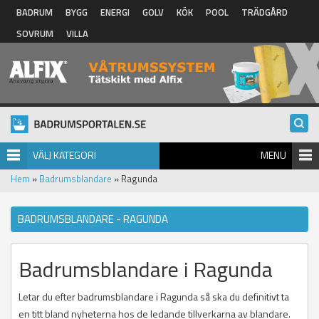
Hoppa till huvudinnehåll
BADRUM
BYGG
ENERGI
GOLV
KÖK
POOL
TRÄDGÅRD
SOVRUM
VILLA
VÄLJ KATEGORI
MENU
Hem
»
Badrumsblandare
» Ragunda
BADRUMSBLANDARE - RAGUNDA
Badrumsblandare i Ragunda
Letar du efter badrumsblandare i Ragunda så ska du definitivt ta
en titt bland nyheterna hos de ledande tillverkarna av blandare.