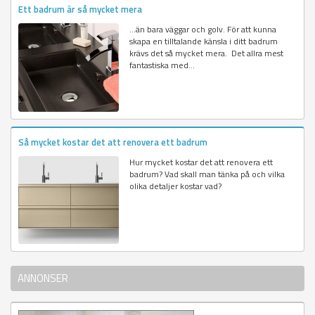
Ett badrum är så mycket mera
…än bara väggar och golv. För att kunna
skapa en tilltalande känsla i ditt badrum
krävs det så mycket mera. Det allra mest
fantastiska med...
Så mycket kostar det att renovera ett badrum
Hur mycket kostar det att renovera ett
badrum? Vad skall man tänka på och vilka
olika detaljer kostar vad?
ANNONSER