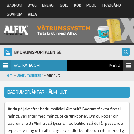
Hoppa till huvudinnehåll
BADRUM
BYGG
ENERGI
GOLV
KÖK
POOL
TRÄDGÅRD
SOVRUM
VILLA
VÄLJ KATEGORI
MENU
Hem
»
Badrumsfläktar
» Älmhult
BADRUMSFLÄKTAR - ÄLMHULT
Är du på jakt efter badrumsfläkt i Älmhult? Badrumsfläktar finns i
många varianter med många olika funktioner. Om du köper din
badrumsfläkt i Älmhult så lyssna med butiken så du får passande
typ av styrning och rätt mängd av luftflöde. Titta och informera dig