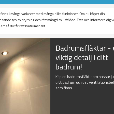
r finns i många varianter med många olika funktioner. Om du köper din
ssande typ av styrning och rätt mängd av luftflöde. Titta och informera dig 
ert så du får rätt badrumsfläkt.
Badrumsfläktar - 
viktig detalj i ditt
badrum!
Köp en badrumsfläkt som passar j
ditt badrum och det ventilationsbe
som finns.