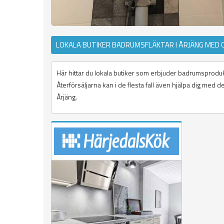
LOKALA BUTIKER BADRUMSFLÄKTAR I ÅRJÄNG MED 
Här hittar du lokala butiker som erbjuder badrumsprodukte
Återförsäljarna kan i de flesta fall även hjälpa dig med
Årjäng.