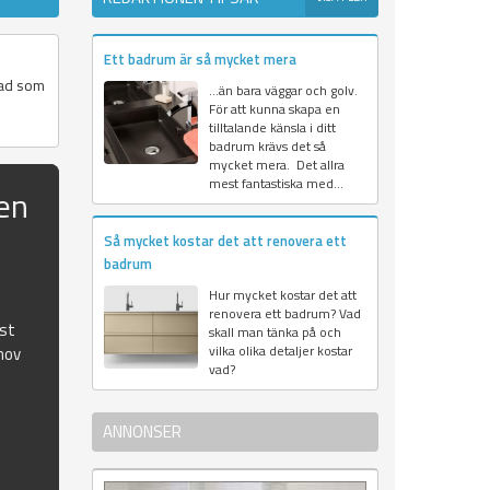
Ett badrum är så mycket mera
vad som
…än bara väggar och golv.
För att kunna skapa en
tilltalande känsla i ditt
badrum krävs det så
mycket mera. Det allra
mest fantastiska med...
en
Så mycket kostar det att renovera ett
badrum
Hur mycket kostar det att
renovera ett badrum? Vad
ust
skall man tänka på och
vilka olika detaljer kostar
hov
vad?
ANNONSER