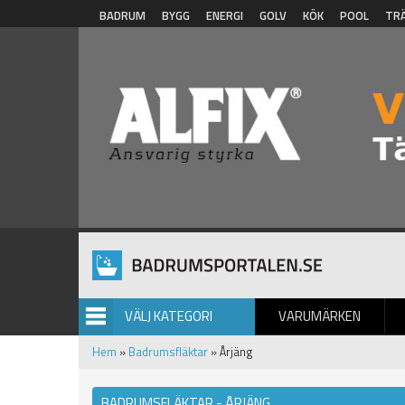
Hoppa till huvudinnehåll
BADRUM
BYGG
ENERGI
GOLV
KÖK
POOL
TR
VÄLJ KATEGORI
VARUMÄRKEN
BILDGALLERI
Hem
»
Badrumsfläktar
» Årjäng
BADRUMSFLÄKTAR - ÅRJÄNG