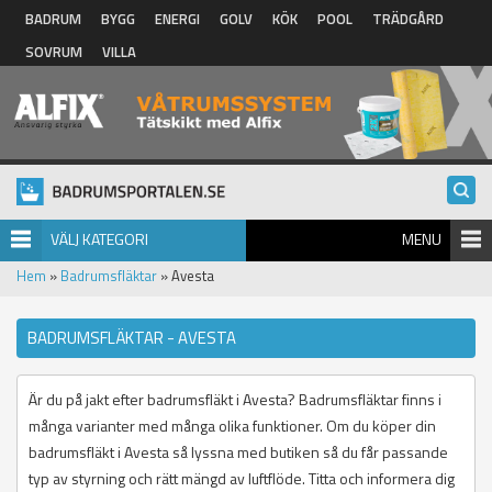
Hoppa till huvudinnehåll
BADRUM
BYGG
ENERGI
GOLV
KÖK
POOL
TRÄDGÅRD
SOVRUM
VILLA
VÄLJ KATEGORI
MENU
Hem
»
Badrumsfläktar
» Avesta
BADRUMSFLÄKTAR - AVESTA
Är du på jakt efter badrumsfläkt i Avesta? Badrumsfläktar finns i
många varianter med många olika funktioner. Om du köper din
badrumsfläkt i Avesta så lyssna med butiken så du får passande
typ av styrning och rätt mängd av luftflöde. Titta och informera dig