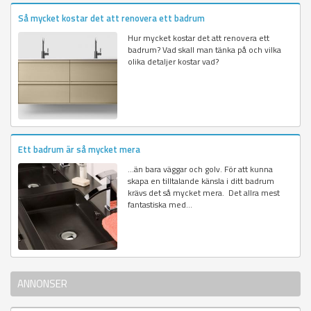
Så mycket kostar det att renovera ett badrum
Hur mycket kostar det att renovera ett
badrum? Vad skall man tänka på och vilka
olika detaljer kostar vad?
Ett badrum är så mycket mera
…än bara väggar och golv. För att kunna
skapa en tilltalande känsla i ditt badrum
krävs det så mycket mera. Det allra mest
fantastiska med...
ANNONSER