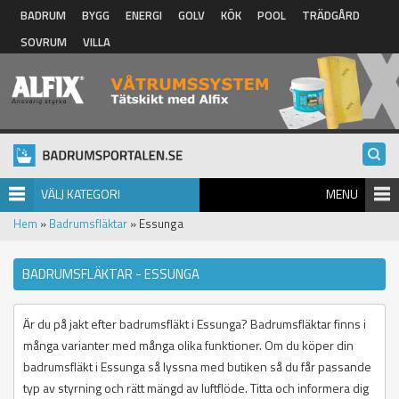
Hoppa till huvudinnehåll
BADRUM
BYGG
ENERGI
GOLV
KÖK
POOL
TRÄDGÅRD
SOVRUM
VILLA
VÄLJ KATEGORI
MENU
Hem
»
Badrumsfläktar
» Essunga
BADRUMSFLÄKTAR - ESSUNGA
Är du på jakt efter badrumsfläkt i Essunga? Badrumsfläktar finns i
många varianter med många olika funktioner. Om du köper din
badrumsfläkt i Essunga så lyssna med butiken så du får passande
typ av styrning och rätt mängd av luftflöde. Titta och informera dig