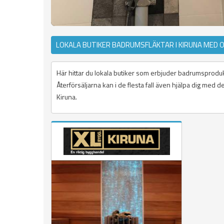
LOKALA BUTIKER BADRUMSFLÄKTAR I KIRUNA MED 
Här hittar du lokala butiker som erbjuder badrumsprodukte
Återförsäljarna kan i de flesta fall även hjälpa dig med
Kiruna.