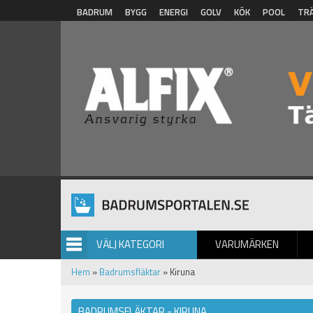
Hoppa till huvudinnehåll
BADRUM
BYGG
ENERGI
GOLV
KÖK
POOL
TR
VÄLJ KATEGORI
VARUMÄRKEN
BILDGALLERI
Hem
»
Badrumsfläktar
» Kiruna
BADRUMSFLÄKTAR - KIRUNA