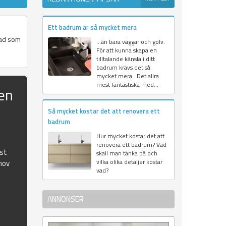
Ett badrum är så mycket mera
vad som
…än bara väggar och golv.
För att kunna skapa en
tilltalande känsla i ditt
badrum krävs det så
mycket mera. Det allra
mest fantastiska med...
en
Så mycket kostar det att renovera ett
badrum
Hur mycket kostar det att
renovera ett badrum? Vad
ust
skall man tänka på och
vilka olika detaljer kostar
hov
vad?
ANNONSER