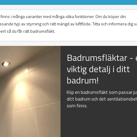
r finns i många varianter med många olika funktioner. Om du köper din
ssande typ av styrning och rätt mängd av luftflöde. Titta och informera dig 
ert så du får rätt badrumsfläkt.
Badrumsfläktar - 
viktig detalj i ditt
badrum!
Köp en badrumsfläkt som passar j
ditt badrum och det ventilationsbe
som finns.