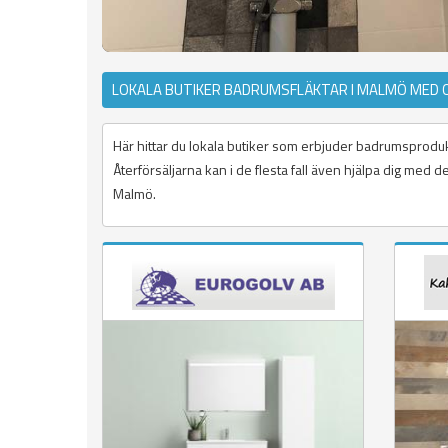
LOKALA BUTIKER BADRUMSFLÄKTAR I MALMÖ MED 
Här hittar du lokala butiker som erbjuder badrumsprodukt
Återförsäljarna kan i de flesta fall även hjälpa dig med
Malmö.