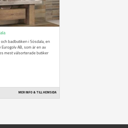
ala
 och badbutiken i Sösdala, en
v Eurogolv AB, som är en av
s mest välsorterade butiker
MER INFO & TILL HEMSIDA