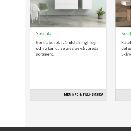
Sösdala
Sösd
Gör ett besök i vår utställning! I lugn
Kakel
och ro kan du se urval av vårt breda
del a
sortiment.
Skåne
MER INFO & TILL HEMSIDA