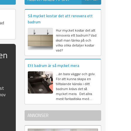
Så mycket kostar det att renovera ett
badrum
vad
Hur mycket kostar det att
renovera ett badrum? Vad
skall man tänka på och
vilka olika detaljer kostar
vad?
en
Ett badrum är så mycket mera
…än bara väggar och golv.
För att kunna skapa en
tilltalande känsla i ditt
ust
badrum krävs det så
mycket mera. Det allra
hov
mest fantastiska med...
ANNONSER