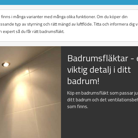
r finns i många varianter med många olika funktioner. Om du köper din
sande typ av styrning och rätt mängd av luftflöde. Titta och informera dig 
n expert så du får rätt badrumsfläkt.
Badrumsfläktar - 
viktig detalj i ditt
badrum!
Köp en badrumsfläkt som passar j
ditt badrum och det ventilationsbe
som finns.