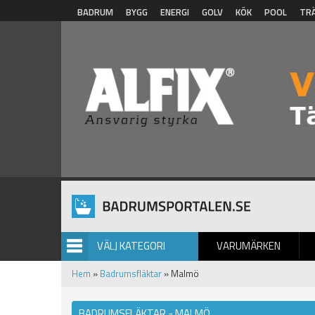
Hoppa till huvudinnehåll
BADRUM
BYGG
ENERGI
GOLV
KÖK
POOL
TR
VÄLJ KATEGORI
VARUMÄRKEN
BILDGALLERI
Hem
»
Badrumsfläktar
» Malmö
BADRUMSFLÄKTAR - MALMÖ