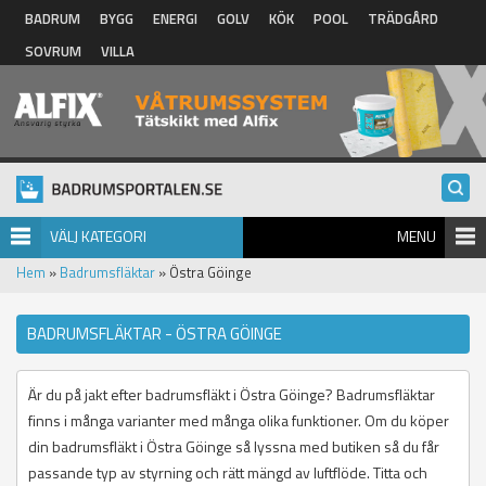
Hoppa till huvudinnehåll
BADRUM
BYGG
ENERGI
GOLV
KÖK
POOL
TRÄDGÅRD
SOVRUM
VILLA
VÄLJ KATEGORI
MENU
Hem
»
Badrumsfläktar
» Östra Göinge
BADRUMSFLÄKTAR - ÖSTRA GÖINGE
Är du på jakt efter badrumsfläkt i Östra Göinge? Badrumsfläktar
finns i många varianter med många olika funktioner. Om du köper
din badrumsfläkt i Östra Göinge så lyssna med butiken så du får
passande typ av styrning och rätt mängd av luftflöde. Titta och