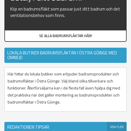
Köp en badrumsfläkt som passar just ditt badrum och det
ventilationsbehov som finns.
SE ALLA BADRUMSFLÄKTAR HÄR!
LOKALA BUTIKER BADRUMSFLÄKTAR I ÖSTRA GÖINGE MED
OMNEJD
Här hittar du lokala butiker som erbjuder badrumsprodukter och
badrumsfläktar i Östra Göinge. Välj bland olika tillverkare och
funktioner. Återförsäljarna kan i de flesta fall även hjälpa dig med
det praktiska när det gäller montering av badrumsprodukter och
badrumsfläktar i Östra Göinge.
REDAKTIONEN TIPSAR
VISA FLER