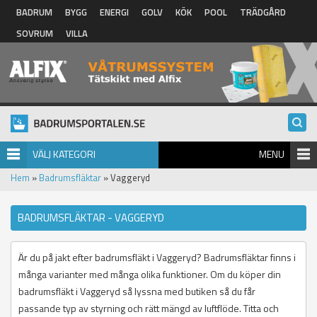
Hoppa till huvudinnehåll
BADRUM
BYGG
ENERGI
GOLV
KÖK
POOL
TRÄDGÅRD
SOVRUM
VILLA
VÄLJ KATEGORI
MENU
Hem
»
Badrumsfläktar
» Vaggeryd
BADRUMSFLÄKTAR - VAGGERYD
Är du på jakt efter badrumsfläkt i Vaggeryd? Badrumsfläktar finns i
många varianter med många olika funktioner. Om du köper din
badrumsfläkt i Vaggeryd så lyssna med butiken så du får
passande typ av styrning och rätt mängd av luftflöde. Titta och