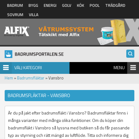
Hoppa till huvudinnehåll
BADRUM
BYGG
ENERGI
GOLV
KÖK
POOL
TRÄDGÅRD
SOVRUM
VILLA
VÄLJ KATEGORI
MENU
Hem
»
Badrumsfläktar
» Vansbro
BADRUMSFLÄKTAR - VANSBRO
Är du på jakt efter badrumsfläkt i Vansbro? Badrumsfläktar finns i
många varianter med många olika funktioner. Om du köper din
badrumsfläkt i Vansbro så lyssna med butiken så du får passande
typ av styrning och rätt mängd av luftflöde. Titta och informera dig