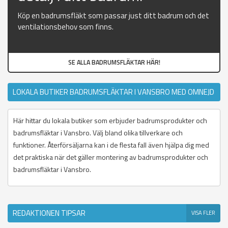
Köp en badrumsfläkt som passar just ditt badrum och det
ventilationsbehov som finns.
SE ALLA BADRUMSFLÄKTAR HÄR!
LOKALA BUTIKER BADRUMSFLÄKTAR I VANSBRO MED OMNEJD
Här hittar du lokala butiker som erbjuder badrumsprodukter och
badrumsfläktar i Vansbro. Välj bland olika tillverkare och
funktioner. Återförsäljarna kan i de flesta fall även hjälpa dig med
det praktiska när det gäller montering av badrumsprodukter och
badrumsfläktar i Vansbro.
REDAKTIONEN TIPSAR
VISA FLER