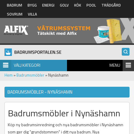
Hoppa till huvudinnehåll
BADRUM
BYGG
ENERGI
GOLV
KÖK
POOL
TRÄDGÅRD
SOVRUM
VILLA
VÄLJ KATEGORI
MENU
Hem
»
Badrumsmöbler
» Nynäshamn
BADRUMSMÖBLER - NYNÄSHAMN
Badrumsmöbler i Nynäshamn
Köp ny badrumsinredning och nya badrumsmöbler i Nynäshamn
som ger dig "grundstommen" i ditt nya badrum. Nya