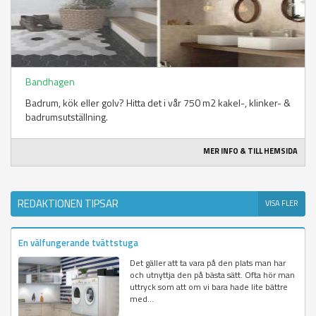
Bandhagen
Badrum, kök eller golv? Hitta det i vår 750 m2 kakel-, klinker- &
badrumsutställning.
MER INFO & TILL HEMSIDA
REDAKTIONEN TIPSAR
VISA FLER
En välfungerande tvättstuga
Det gäller att ta vara på den plats man har
och utnyttja den på bästa sätt. Ofta hör man
uttryck som att om vi bara hade lite bättre
med...