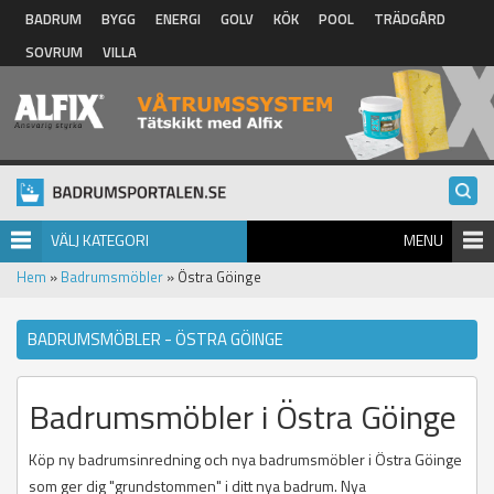
Hoppa till huvudinnehåll
BADRUM
BYGG
ENERGI
GOLV
KÖK
POOL
TRÄDGÅRD
SOVRUM
VILLA
VÄLJ KATEGORI
MENU
Hem
»
Badrumsmöbler
» Östra Göinge
BADRUMSMÖBLER - ÖSTRA GÖINGE
Badrumsmöbler i Östra Göinge
Köp ny badrumsinredning och nya badrumsmöbler i Östra Göinge
som ger dig "grundstommen" i ditt nya badrum. Nya