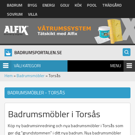
Hoppa till huvudinnehåll
BADRUM
BYGG
ENERGI
GOLV
KÖK
POOL
TRÄDGÅRD
SOVRUM
VILLA
VÄLJ KATEGORI
MENU
Hem
»
Badrumsmöbler
» Torsås
BADRUMSMÖBLER - TORSÅS
Badrumsmöbler i Torsås
Köp ny badrumsinredning och nya badrumsmöbler i Torsås som
ger dig "grundstommen" i ditt nya badrum. Nya badrumsmöbler