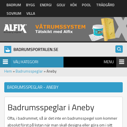
Hoppa till huvudinnehåll
BADRUM
BYGG
ENERGI
GOLV
KÖK
POOL
TRÄDGÅRD
SOVRUM
VILLA
VÄLJ KATEGORI
MENU
Hem
»
Badrumsspeglar
» Aneby
BADRUMSSPEGLAR - ANEBY
Badrumsspeglar i Aneby
Ofta, i badrummet, så är det inte en badrumsspegel som kommer
absolut först på listan när man skall designa eller göra om i sitt