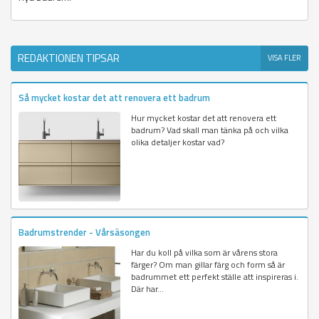
REDAKTIONEN TIPSAR
VISA FLER
Så mycket kostar det att renovera ett badrum
Hur mycket kostar det att renovera ett
badrum? Vad skall man tänka på och vilka
olika detaljer kostar vad?
Badrumstrender - Vårsäsongen
Har du koll på vilka som är vårens stora
färger? Om man gillar färg och form så är
badrummet ett perfekt ställe att inspireras i.
Där har...