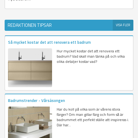
REDAKTIONEN TIPSAR
VISA FLER
Så mycket kostar det att renovera ett badrum
Hur mycket kostar det att renovera ett
badrum? Vad skall man tänka på och vilka
olika detaljer kostar vad?
Badrumstrender - Vårsäsongen
Har du koll på vilka som är vårens stora
färger? Om man gillar färg och form så är
badrummet ett perfekt ställe att inspireras i.
Där har...