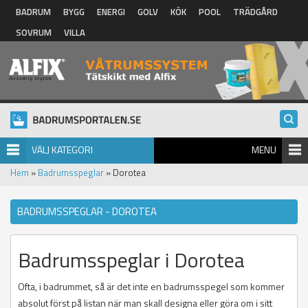
Hoppa till huvudinnehåll
BADRUM
BYGG
ENERGI
GOLV
KÖK
POOL
TRÄDGÅRD
SOVRUM
VILLA
VÄLJ KATEGORI
MENU
Hem
»
Badrumsspeglar
» Dorotea
BADRUMSSPEGLAR - DOROTEA
Badrumsspeglar i Dorotea
Ofta, i badrummet, så är det inte en badrumsspegel som kommer
absolut först på listan när man skall designa eller göra om i sitt