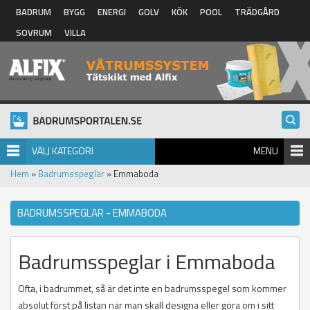
Hoppa till huvudinnehåll
BADRUM
BYGG
ENERGI
GOLV
KÖK
POOL
TRÄDGÅRD
SOVRUM
VILLA
VÄLJ KATEGORI
MENU
Hem
»
Badrumsspeglar
» Emmaboda
BADRUMSSPEGLAR - EMMABODA
Badrumsspeglar i Emmaboda
Ofta, i badrummet, så är det inte en badrumsspegel som kommer
absolut först på listan när man skall designa eller göra om i sitt