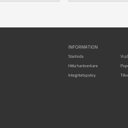
INFORMATION
Startsida
Vi p
Hitta hantverkare
Pop
Integritetspolicy
Till