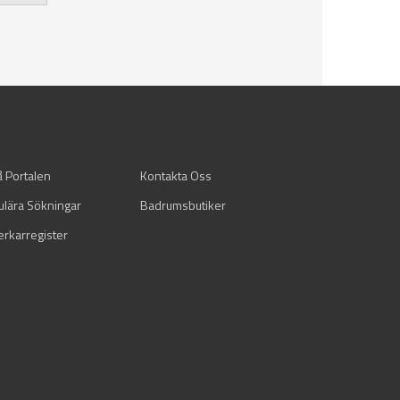
å Portalen
Kontakta Oss
ulära Sökningar
Badrumsbutiker
verkarregister