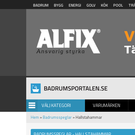
Hoppa till huvudinnehåll
BADRUM
BYGG
ENERGI
GOLV
KÖK
POOL
TR
VÄLJ KATEGORI
VARUMÄRKEN
BILDGALLERI
Hem
»
Badrumsspeglar
» Hallstahammar
BADRUMSSPEGLAR - HALLSTAHAMMAR